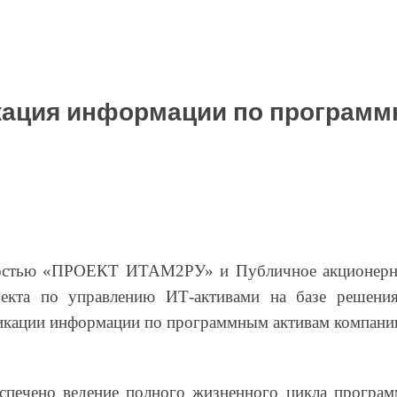
кация информации по программ
нностью «ПРОЕКТ ИТАМ2РУ» и Публичное акционерн
оекта по управлению ИТ-активами на базе решен
ификации информации по программным активам компа
спечено ведение полного жизненного цикла програ