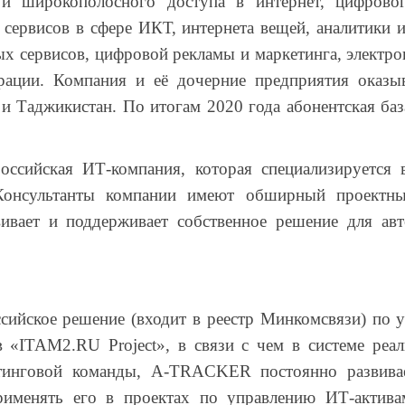
 и широкополосного доступа в интернет, цифровог
сервисов в сфере ИКТ, интернета вещей, аналитики 
ых сервисов, цифровой рекламы и маркетинга, электро
рации. Компания и её дочерние предприятия оказыв
и Таджикистан. По итогам 2020 года абонентская баз
российская ИТ-компания, которая специализируется 
 Консультанты компании имеют обширный проектн
ивает и поддерживает собственное решение для ав
ийское решение (входит в реестр Минкомсвязи) по у
 «ITAM2.RU Project», в связи с чем в системе реал
лтинговой команды, A-TRACKER постоянно развива
рименять его в проектах по управлению ИТ-актива