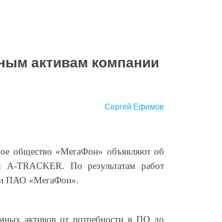
ным активам компании
Сергей Ефимов
ое общество «МегаФон» объявляют об
ия A-TRACKER. По результатам работ
нии ПАО «МегаФон».
ммных активов от потребности в ПО до